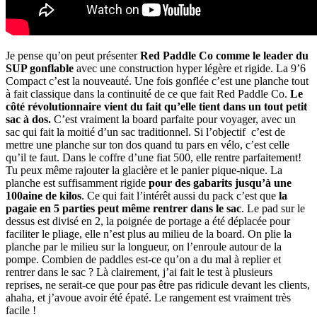
Je pense qu’on peut présenter
Red Paddle Co comme le leader du
SUP gonflable
avec une construction hyper légère et rigide. La 9’6
Compact c’est la nouveauté. Une fois gonflée c’est une planche tout
à fait classique dans la continuité de ce que fait Red Paddle Co.
Le
côté révolutionnaire vient du fait qu’elle tient dans un tout petit
sac à dos.
C’est vraiment la board parfaite pour voyager, avec un
sac qui fait la moitié d’un sac traditionnel. Si l’objectif c’est de
mettre une planche sur ton dos quand tu pars en vélo, c’est celle
qu’il te faut. Dans le coffre d’une fiat 500, elle rentre parfaitement!
Tu peux même rajouter la glacière et le panier pique-nique. La
planche est suffisamment rigide
pour des gabarits jusqu’à une
100aine de kilos
. Ce qui fait l’intérêt aussi du pack c’est que
la
pagaie en 5 parties peut même rentrer dans le sac
. Le pad sur le
dessus est divisé en 2, la poignée de portage a été déplacée pour
faciliter le pliage, elle n’est plus au milieu de la board. On plie la
planche par le milieu sur la longueur, on l’enroule autour de la
pompe. Combien de paddles est-ce qu’on a du mal à replier et
rentrer dans le sac ? Là clairement, j’ai fait le test à plusieurs
reprises, ne serait-ce que pour pas être pas ridicule devant les clients,
ahaha, et j’avoue avoir été épaté. Le rangement est vraiment très
facile !