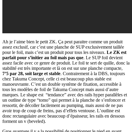
Ah je l’aime bien le petit ZK. Ça peut paraitre comme un produit
assez exclusif, car c’est une planche de SUP exclusivement taillée
pour le foil, mais c’est un produit pour tous les niveaux.
Le ZK est
parfait pour s’initier au foil mais pas que
. Le SUP foil devient
assez facile avec ce genre de produit. Le foil te sert de quille, donc la
stabilité est très importante et là on est sur une planche compacte,
7’5 par 28, soit large et stable
. Contrairement à la DBS, toujours
chez Takuma Concept, celle ci est beaucoup plus stable est
manoeuvrante. C’est un double système de fixation, accessible à
tous les modèles de foil de Takuma Concept mais aussi d’autre
marques. Le shape est “tendance” avec des rails hyper parallèles et
un outline de type “tomo” qui permet à la planche de s’enfoncer et
ressortir, de décoller facilement au pumping, mais aussi de ne pas
avoir trop de coup de freins, pas d’effets ventouse. L’outline est
donc rectangulaire avec beaucoup d’épaisseur, les rails en dessous
forment un v (beveled).
Gros avantage il y a la possibilité de positionner le pied en avant