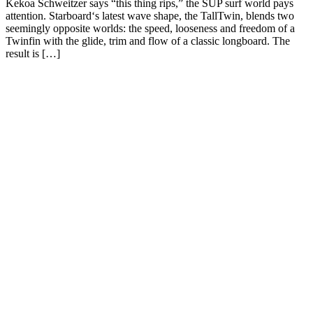
Kekoa Schweitzer says “this thing rips,” the SUP surf world pays
attention. Starboard‘s latest wave shape, the TallTwin, blends two
seemingly opposite worlds: the speed, looseness and freedom of a
Twinfin with the glide, trim and flow of a classic longboard. The
result is […]