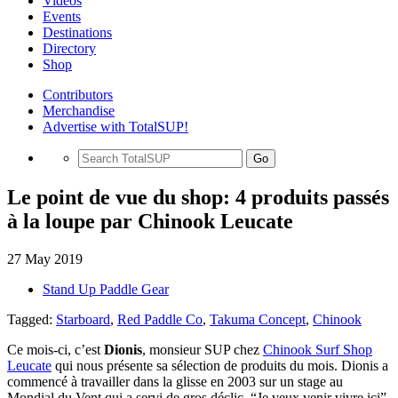
Videos
Events
Destinations
Directory
Shop
Contributors
Merchandise
Advertise with TotalSUP!
Go
Le point de vue du shop: 4 produits passés
à la loupe par Chinook Leucate
27 May 2019
Stand Up Paddle Gear
Tagged:
Starboard
,
Red Paddle Co
,
Takuma Concept
,
Chinook
Ce mois-ci, c’est
Dionis
, monsieur SUP chez
Chinook Surf Shop
Leucate
qui nous présente sa sélection de produits du mois. Dionis a
commencé à travailler dans la glisse en 2003 sur un stage au
Mondial du Vent qui a servi de gros déclic. “Je veux venir vivre ici”