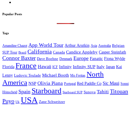
Popular Posts
Tags
App World Tour
Arthur Arutkin
Amandine Chazot
Australia
Belgian
Asia
California
Candice Appleby
Canada
Casper Steinfath
SUP Tour
Brazil
Connor Baxter
Europe
Fanatic
Fiona Wylde
Dave Boehne
Denmark
France
Hawaii
Infinity SUP
Italy
Japan
Kai
Florida
Infinity
ICF
North
Michael Booth
Lenny
Ludovic Teulade
Mo Freitas
America
Olivia Piana
Sic Maui
NSP
Red Paddle Co
Sonni
Portugal
Starboard
Titouan
Spain
Tahiti
Hönscheid
Sunova
Starboard SUP
USA
Puyo
Zane Schweitzer
Uk