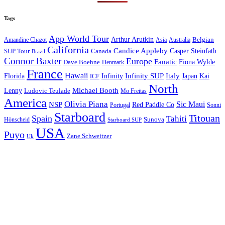
Tags
App World Tour
Arthur Arutkin
Amandine Chazot
Australia
Belgian
Asia
California
Candice Appleby
Canada
Casper Steinfath
SUP Tour
Brazil
Connor Baxter
Europe
Fanatic
Fiona Wylde
Dave Boehne
Denmark
France
Hawaii
Infinity SUP
Italy
Japan
Kai
Florida
Infinity
ICF
North
Michael Booth
Lenny
Ludovic Teulade
Mo Freitas
America
Olivia Piana
Sic Maui
NSP
Red Paddle Co
Sonni
Portugal
Starboard
Titouan
Spain
Tahiti
Hönscheid
Sunova
Starboard SUP
USA
Puyo
Zane Schweitzer
Uk