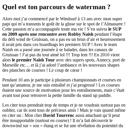
Quel est ton parcours de waterman ?
Alors moi j’ai commencé par le Windsurf à 13 ans avec mon super
papi qui m’a transmis le goût de la glisse sur le spot de l’Almanarre !
Cette passion m’a accompagnée toute ma vie ! S’en suivra
le SUP
en 2009 après une rencontre avec Robby Naish
pendant l’étape
du défi wind de Gruissan, on a pas eu un brun d’air et heureusement
il avait pris dans ces boardbags les premiers SUP ! Avec le team
Naish on a passé une journée à se balader, dans les canaux de
Gruissan ! J’ai pas du tout aimé lol !!! Trop lent !!! En 2010 vient
alors
le premier Naish Tour
avec des supers spots, Annecy, port de
Marseille etc… et là j’ai adoré l’ambiance et les nouveaux shapes
des planches de courses ! Le coup de cœur !
Pendant 10 ans je participe à plusieurs championnats et courses en
tant qu’amateur, je me suis entraîné et j’ai progressé ! Les courses
étaient une source de motivation pour les entraînements, mais c’était
avant tout pour retrouver la petite famille du stand up paddle.
Les citer tous prendrait trop de temps et je ne voudrais surtout pas en
oublier, car ils sont tous de précieux amis ! Mais je vais quand même
en citer un : Mon cher
David Tourrenc
aussi attachant qu’il peut
être insupportable (surtout en course) ! Il m’a fait découvrir le
downwind sur « son » étang et se fut une révélation du potentiel du