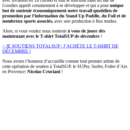
avec livraison en 1h chrono et tout le toin-toin mais un site de
Goodies appelé certainement à se développer et qui a pour
unique
but de soutenir économiquement notre travail quotidien de
promotion par l’information du Stand Up Paddle, du Foil et de
nombreux sports associés,
avec une production à flux tendus.
Alors, si vous voulez nous soutenir
à vous de jouer dès
maintenant avec le T-shirt TotalSUP de décembre
!
> JE SOUTIENS TOTALSUP / J’ACHÈTE LE T-SHIRT DE
DÉCEMBRE !
Nous avons l’honneur d’accueillir comme tout premier artiste de
cette opération de soutien à TotalSUP, le SUPer, Surfer, Foiler d’Aix
en Provence:
Nicolas Cruciani
!