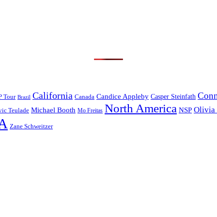
California
Conn
Candice Appleby
Canada
Casper Steinfath
P Tour
Brazil
North America
Olivia
Michael Booth
NSP
ic Teulade
Mo Freitas
A
Zane Schweitzer