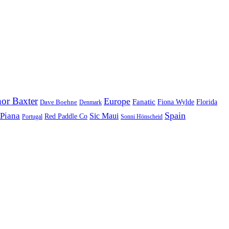
or Baxter
Europe
Fanatic
Fiona Wylde
Florida
Dave Boehne
Denmark
Spain
 Piana
Sic Maui
Red Paddle Co
Sonni Hönscheid
Portugal