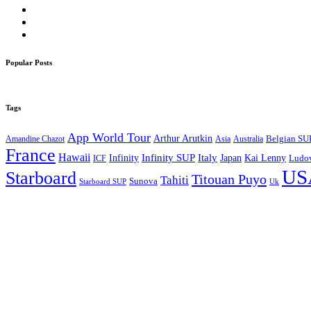
Popular Posts
Tags
App World Tour
Arthur Arutkin
Amandine Chazot
Australia
Belgian SU
Asia
France
Hawaii
Infinity SUP
Italy
Japan
Kai Lenny
Infinity
ICF
Ludov
US
Starboard
Titouan Puyo
Tahiti
Sunova
Starboard SUP
Uk