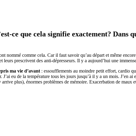
est-ce que cela signifie exactement? Dans qu
 l’ont nommé comme cela. Car il faut savoir qu’au départ et même encor
te et leurs prescrivent des anti-dépresseurs. Il y a aujourd’hui une immen
epris ma vie d’avant
: essoufflements au moindre petit effort, cardio q
r. J’ai eu de la température tous les jours jusqu’à il y a un mois. J’en ai 
 n’y arrive plus), énormes problèmes de mémoire. Exacerbation de maux et