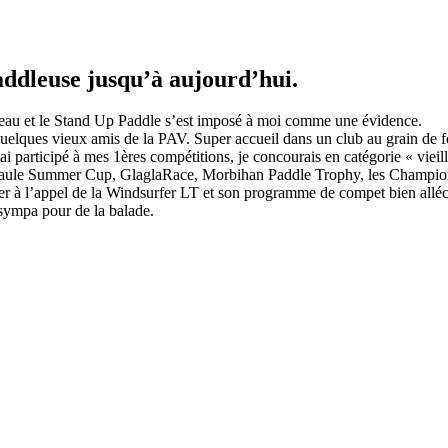
addleuse jusqu’à aujourd’hui.
l’eau et le Stand Up Paddle s’est imposé à moi comme une évidence.
uelques vieux amis de la PAV. Super accueil dans un club au grain de f
j’ai participé à mes 1ères compétitions, je concourais en catégorie « v
La Baule Summer Cup, GlaglaRace, Morbihan Paddle Trophy, les Champio
ter à l’appel de la Windsurfer LT et son programme de compet bien allé
 sympa pour de la balade.