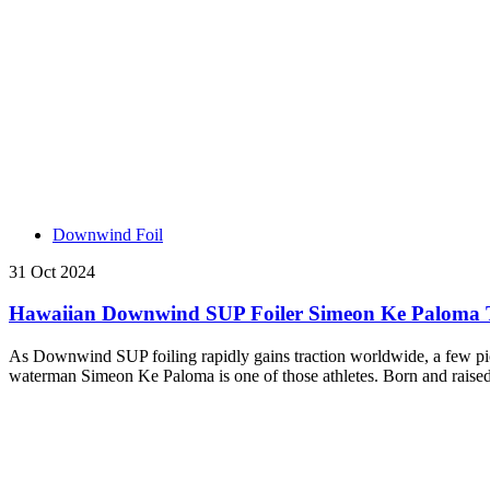
Downwind Foil
31 Oct 2024
Hawaiian Downwind SUP Foiler Simeon Ke Paloma Ta
As Downwind SUP foiling rapidly gains traction worldwide, a few pione
waterman Simeon Ke Paloma is one of those athletes. Born and raised