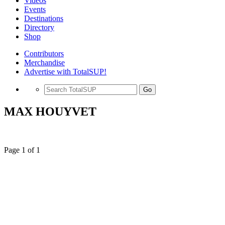
Videos
Events
Destinations
Directory
Shop
Contributors
Merchandise
Advertise with TotalSUP!
Go
MAX HOUYVET
Page 1 of 1