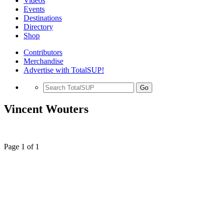
Videos
Events
Destinations
Directory
Shop
Contributors
Merchandise
Advertise with TotalSUP!
Go
Vincent Wouters
Page 1 of 1