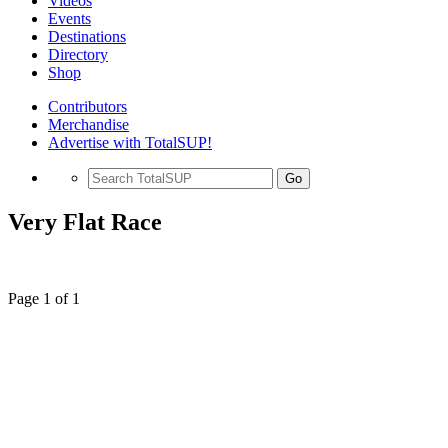
Videos
Events
Destinations
Directory
Shop
Contributors
Merchandise
Advertise with TotalSUP!
Go
Very Flat Race
Page 1 of 1