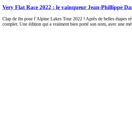
Very Flat Race 2022 : le vainqueur Jean-Phillippe Dar
Clap de fin pour l’Alpine Lakes Tour 2022 ! Après de belles étapes réus
complet. Une édition qui a vraiment bien porté son nom, avec une mét