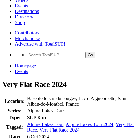
Videos
Events
Destinations
Directory
Shop
Contributors
Merchandise
Advertise with TotalSUP!
Go
Homepage
Events
Very Flat Race 2024
Base de loisirs du sougey, Lac d'Aiguebelette, Saint-
Location:
Alban-de-Montbel, France
Series:
Alpine Lakes Tour
Type:
SUP Race
Alpine Lakes Tour
,
Alpine Lakes Tour 2024
,
Very Flat
Tagged:
Race
,
Very Flat Race 2024
Date:
6 Oct 2024