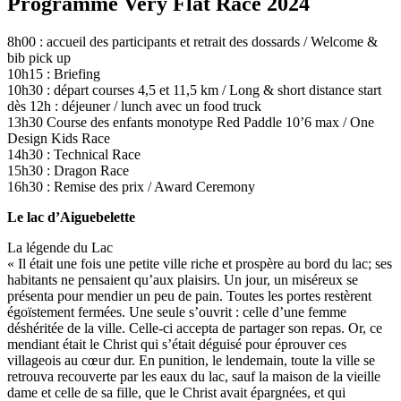
Programme Very Flat Race 2024
8h00 : accueil des participants et retrait des dossards / Welcome &
bib pick up
10h15 : Briefing
10h30 : départ courses 4,5 et 11,5 km / Long & short distance start
dès 12h : déjeuner / lunch avec un food truck
13h30 Course des enfants monotype Red Paddle 10’6 max / One
Design Kids Race
14h30 : Technical Race
15h30 : Dragon Race
16h30 : Remise des prix / Award Ceremony
Le lac d’Aiguebelette
La légende du Lac
« Il était une fois une petite ville riche et prospère au bord du lac; ses
habitants ne pensaient qu’aux plaisirs. Un jour, un miséreux se
présenta pour mendier un peu de pain. Toutes les portes restèrent
égoïstement fermées. Une seule s’ouvrit : celle d’une femme
déshéritée de la ville. Celle-ci accepta de partager son repas. Or, ce
mendiant était le Christ qui s’était déguisé pour éprouver ces
villageois au cœur dur. En punition, le lendemain, toute la ville se
retrouva recouverte par les eaux du lac, sauf la maison de la vieille
dame et celle de sa fille, que le Christ avait épargnées, et qui