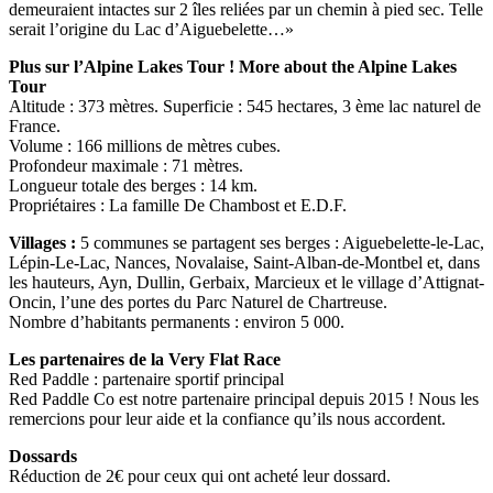
demeuraient intactes sur 2 îles reliées par un chemin à pied sec. Telle
serait l’origine du Lac d’Aiguebelette…»
Plus sur l’Alpine Lakes Tour ! More about the Alpine Lakes
Tour
Altitude : 373 mètres. Superficie : 545 hectares, 3 ème lac naturel de
France.
Volume : 166 millions de mètres cubes.
Profondeur maximale : 71 mètres.
Longueur totale des berges : 14 km.
Propriétaires : La famille De Chambost et E.D.F.
Villages :
5 communes se partagent ses berges : Aiguebelette-le-Lac,
Lépin-Le-Lac, Nances, Novalaise, Saint-Alban-de-Montbel et, dans
les hauteurs, Ayn, Dullin, Gerbaix, Marcieux et le village d’Attignat-
Oncin, l’une des portes du Parc Naturel de Chartreuse.
Nombre d’habitants permanents : environ 5 000.
Les partenaires de la Very Flat Race
Red Paddle : partenaire sportif principal
Red Paddle Co est notre partenaire principal depuis 2015 ! Nous les
remercions pour leur aide et la confiance qu’ils nous accordent.
Dossards
Réduction de 2€ pour ceux qui ont acheté leur dossard.