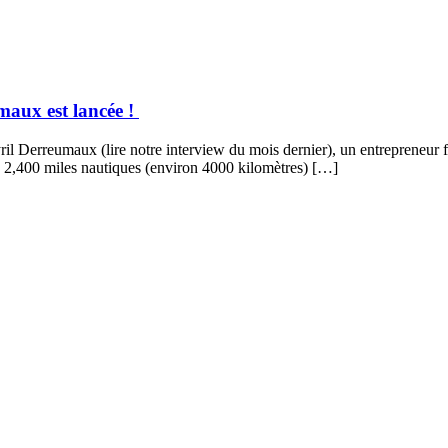
umaux est lancée !
yril Derreumaux (lire notre interview du mois dernier), un entrepreneur f
de 2,400 miles nautiques (environ 4000 kilomètres) […]