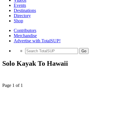
Videos
Events
Destinations
Directory
Shop
Contributors
Merchandise
Advertise with TotalSUP!
Go
Solo Kayak To Hawaii
Page 1 of 1