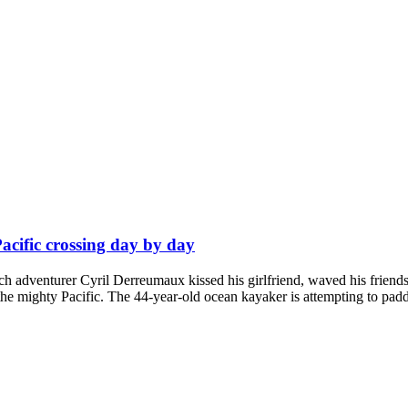
cific crossing day by day
 adventurer Cyril Derreumaux kissed his girlfriend, waved his friends g
he mighty Pacific. The 44-year-old ocean kayaker is attempting to pad