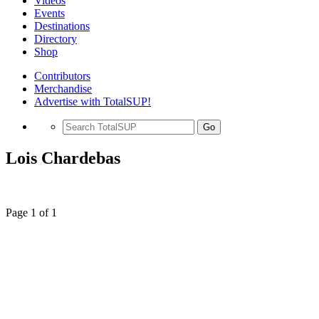
Videos
Events
Destinations
Directory
Shop
Contributors
Merchandise
Advertise with TotalSUP!
Go
Lois Chardebas
Page 1 of 1