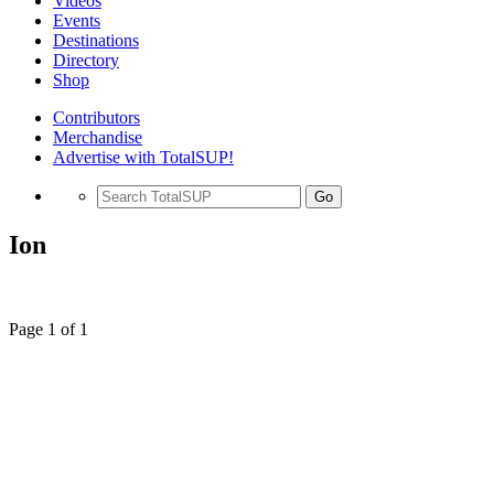
Videos
Events
Destinations
Directory
Shop
Contributors
Merchandise
Advertise with TotalSUP!
Go
Ion
Page 1 of 1