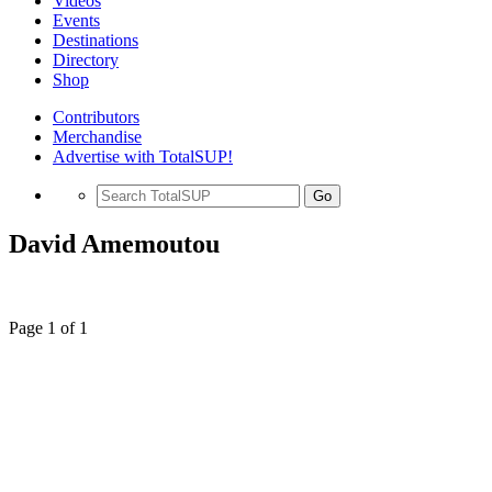
Videos
Events
Destinations
Directory
Shop
Contributors
Merchandise
Advertise with TotalSUP!
Go
David Amemoutou
Page 1 of 1