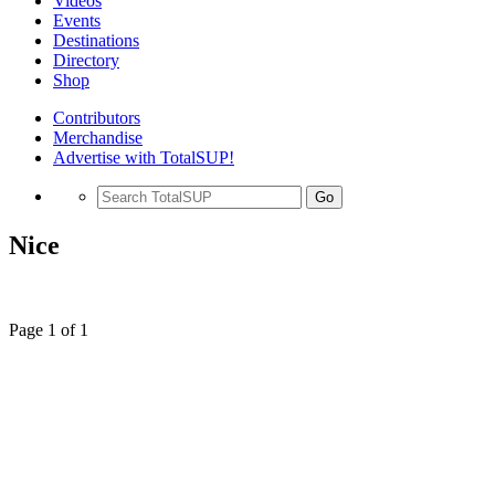
Videos
Events
Destinations
Directory
Shop
Contributors
Merchandise
Advertise with TotalSUP!
Go
Nice
Page 1 of 1