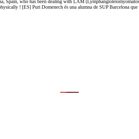
na, Spain, who has been dealing with LAM (Lymphangioleiomyomatosis).
and physically ! [ES] Puri Domenech és una alumna de SUP Barcelona q