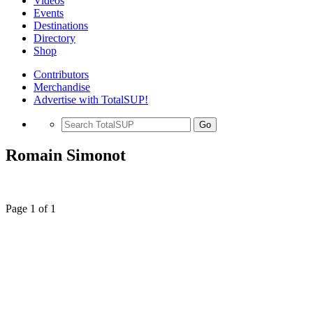
Videos
Events
Destinations
Directory
Shop
Contributors
Merchandise
Advertise with TotalSUP!
Go
Romain Simonot
Page 1 of 1