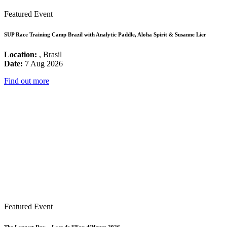
Featured Event
SUP Race Training Camp Brazil with Analytic Paddle, Aloha Spirit & Susanne Lier
Location:
, Brasil
Date:
7 Aug 2026
Find out more
Featured Event
The Longest Day – Lacs de l’Eau d’Heure 2026