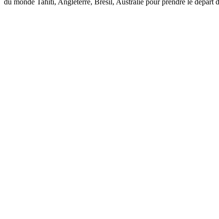
du monde Tahiti, Angleterre, Brésil, Australie pour prendre le départ