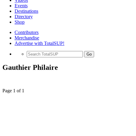
Videos
Events
Destinations
Directory
Shop
Contributors
Merchandise
Advertise with TotalSUP!
Go
Gauthier Philaire
Page 1 of 1