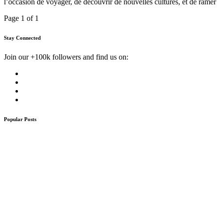
l’occasion de voyager, de découvrir de nouvelles cultures, et de ramer
Page 1 of 1
Stay Connected
Join our +100k followers and find us on:
Popular Posts