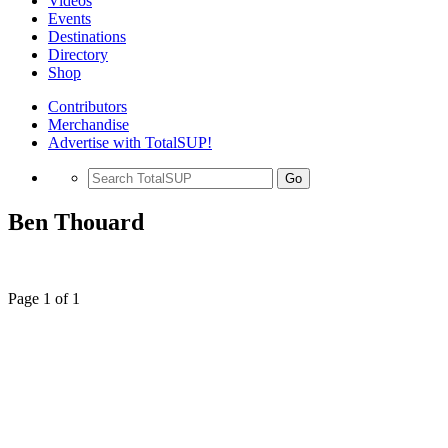
Videos
Events
Destinations
Directory
Shop
Contributors
Merchandise
Advertise with TotalSUP!
Go
Ben Thouard
Page 1 of 1