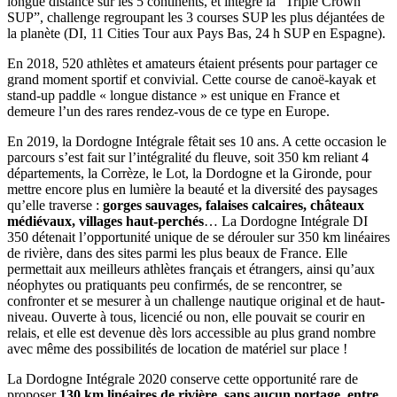
longue distance sur les 5 continents, et intègre la “Triple Crown
SUP”, challenge regroupant les 3 courses SUP les plus déjantées de
la planète (DI, 11 Cities Tour aux Pays Bas, 24 h SUP en Espagne).
En 2018, 520 athlètes et amateurs étaient présents pour partager ce
grand moment sportif et convivial. Cette course de canoë-kayak et
stand-up paddle « longue distance » est unique en France et
demeure l’un des rares rendez-vous de ce type en Europe.
En 2019, la Dordogne Intégrale fêtait ses 10 ans. A cette occasion le
parcours s’est fait sur l’intégralité du fleuve, soit 350 km reliant 4
départements, la Corrèze, le Lot, la Dordogne et la Gironde, pour
mettre encore plus en lumière la beauté et la diversité des paysages
qu’elle traverse :
gorges sauvages, falaises calcaires, châteaux
médiévaux, villages haut-perchés
… La Dordogne Intégrale DI
350 détenait l’opportunité unique de se dérouler sur 350 km linéaires
de rivière, dans des sites parmi les plus beaux de France. Elle
permettait aux meilleurs athlètes français et étrangers, ainsi qu’aux
néophytes ou pratiquants peu confirmés, de se rencontrer, se
confronter et se mesurer à un challenge nautique original et de haut-
niveau. Ouverte à tous, licencié ou non, elle pouvait se courir en
relais, et elle est devenue dès lors accessible au plus grand nombre
avec même des possibilités de location de matériel sur place !
La Dordogne Intégrale 2020 conserve cette opportunité rare de
proposer
130 km linéaires de rivière, sans aucun portage
,
entre