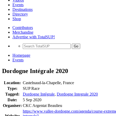
Videos
Events
Destinations
Directory
Shop
Contributors
Merchandise
Advertise with TotalSUP!
Go
Homepage
Events
Dordogne Intégrale 2020
Location:
Castelnaud-la-Chapelle, France
Type:
SUP Race
Tagged:
Dordogne Intégrale
,
Dordogne Integrale 2020
Date:
5 Sep 2020
Organiser:
CKC Argentat Beaulieu
https://www.vallee-dordogne.com/agenda/course-extrem
Website:
integrale?