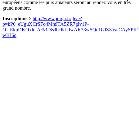
européens comme les purs amateurs seront au rendez-vous en très
grand nombre.
Inscriptions >
http://www.jorga.fr/jlive?
p=kP0_eUguXCrSFo4MmlTA5ZR7gIv1P-
OUEkpDKOxlrkA%3D&fbclid=IwAR33wSQc1GISZVajCAySPK2
wKI6o