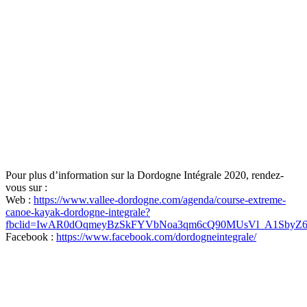
Pour plus d’information sur la Dordogne Intégrale 2020, rendez-
vous sur :
Web :
https://www.vallee-dordogne.com/agenda/course-extreme-
canoe-kayak-dordogne-integrale?
fbclid=IwAR0dOqmeyBzSkFYVbNoa3qm6cQ90MUsVl_A1SbyZ6t
Facebook :
https://www.facebook.com/dordogneintegrale/