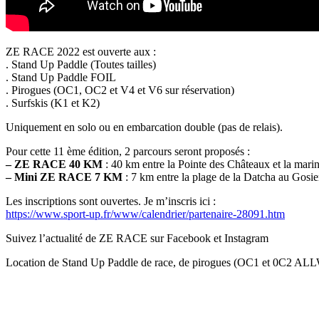
ZE RACE 2022 est ouverte aux :
. Stand Up Paddle (Toutes tailles)
. Stand Up Paddle FOIL
. Pirogues (OC1, OC2 et V4 et V6 sur réservation)
. Surfskis (K1 et K2)
Uniquement en solo ou en embarcation double (pas de relais).
Pour cette 11 ème édition, 2 parcours seront proposés :
– ZE RACE 40 KM
: 40 km entre la Pointe des Châteaux et la mari
– Mini ZE RACE 7 KM
: 7 km entre la plage de la Datcha au Gosie
Les inscriptions sont ouvertes. Je m’inscris ici :
https://www.sport-up.fr/www/calendrier/partenaire-28091.htm
Suivez l’actualité de ZE RACE sur Facebook et Instagram
Location de Stand Up Paddle de race, de pirogues (OC1 et 0C2 ALLWA