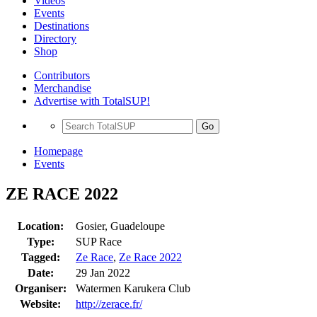
Videos
Events
Destinations
Directory
Shop
Contributors
Merchandise
Advertise with TotalSUP!
Go
Homepage
Events
ZE RACE 2022
Location:
Gosier, Guadeloupe
Type:
SUP Race
Tagged:
Ze Race
,
Ze Race 2022
Date:
29 Jan 2022
Organiser:
Watermen Karukera Club
Website:
http://zerace.fr/