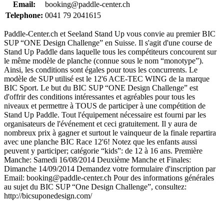
Email:
booking@paddle-center.ch
Telephone:
0041 79 2041615
Paddle-Center.ch et Seeland Stand Up vous convie au premier BIC
SUP “ONE Design Challenge” en Suisse. Il s'agit d'une course de
Stand Up Paddle dans laquelle tous les compétiteurs concourent sur
le même modèle de planche (connue sous le nom “monotype”).
Ainsi, les conditions sont égales pour tous les concurrents. Le
modèle de SUP utilisé est le 12'6 ACE-TEC WING de la marque
BIC Sport. Le but du BIC SUP “ONE Design Challenge” est
d'offrir des conditions intéressantes et agréables pour tous les
niveaux et permettre à TOUS de participer à une compétition de
Stand Up Paddle. Tout l'équipement nécessaire est fourni par les
organisateurs de l'événement et ceci gratuitement. Il y aura de
nombreux prix à gagner et surtout le vainqueur de la finale repartira
avec une planche BIC Race 12'6! Notez que les enfants aussi
peuvent y participer; catégorie “kids”: de 12 à 16 ans. Première
Manche: Samedi 16/08/2014 Deuxième Manche et Finales:
Dimanche 14/09/2014 Demandez votre formulaire d'inscription par
Email: booking@paddle-center.ch Pour des informations générales
au sujet du BIC SUP “One Design Challenge”, consultez:
http://bicsuponedesign.com/