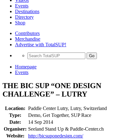
Videos
Events
Destinations
Directory
Shop
Contributors
Merchandise
Advertise with TotalSUP!
Go
Homepage
Events
THE BIC SUP “ONE DESIGN
CHALLENGE” – LUTRY
Location:
Paddle Center Lutry, Lutry, Switzerland
Type:
Demo, Get Together, SUP Race
Date:
14 Sep 2014
Organiser:
Seeland Stand Up & Paddle-Center.ch
Website:
http://bicsuponedesign.com/