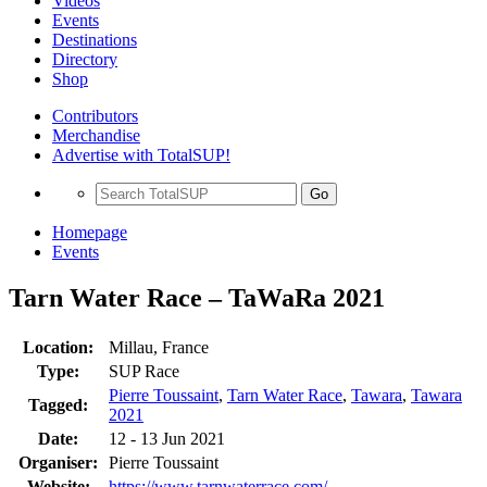
Videos
Events
Destinations
Directory
Shop
Contributors
Merchandise
Advertise with TotalSUP!
Go
Homepage
Events
Tarn Water Race – TaWaRa 2021
Location:
Millau, France
Type:
SUP Race
Pierre Toussaint
,
Tarn Water Race
,
Tawara
,
Tawara
Tagged:
2021
Date:
12 - 13 Jun 2021
Organiser:
Pierre Toussaint
Website:
https://www.tarnwaterrace.com/