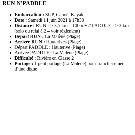
RUN N’PADDLE
Embarcation :
SUP, Canoë, Kayak
Date :
Samedi 14 juin 2021 à 17h30
Distance :
RUN => 3,5 km – 100 m+ // PADDLE => 3 km
(solo ou relai à 2 – voir règlement)
Départ RUN :
La Malène (Plage)
Arrivée RUN :
Hauterives (Plage)
Départ PADDLE : Hauterive (Plage)
Arrivée PADDLE : La Malène (Plage)
Difficulté :
Rivière en Classe 2
Portage :
1 petit portage (La Malène) pour franchissement
d’une digue