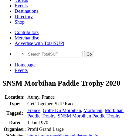
Videos
Events
Destinations
Directory
Shop
Contributors
Merchandise
Advertise with TotalSUP!
Go
Homepage
Events
SNSM Morbihan Paddle Trophy 2020
Location:
Auray, France
Type:
Get Together, SUP Race
France
,
Golfe Du Morbihan
,
Morbihan
,
Morbihan
Tagged:
Paddle Trophy
,
SNSM Morbihan Paddle Trophy
Date:
1 Jan 1970
Organiser:
Profil Grand Large
Website:
http://www.morbihanpaddletrophy.fr