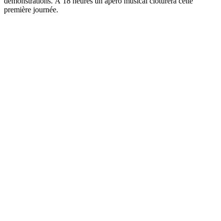
démonstrations. À 18 heures un apéro musical clôturera cette
première journée.