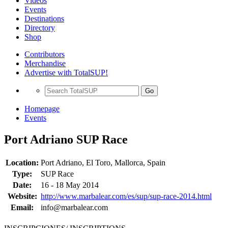
Videos
Events
Destinations
Directory
Shop
Contributors
Merchandise
Advertise with TotalSUP!
Go
Homepage
Events
Port Adriano SUP Race
Location:
Port Adriano, El Toro, Mallorca, Spain
Type:
SUP Race
Date:
16 - 18 May 2014
Website:
http://www.marbalear.com/es/sup/sup-race-2014.html
Email:
info@marbalear.com