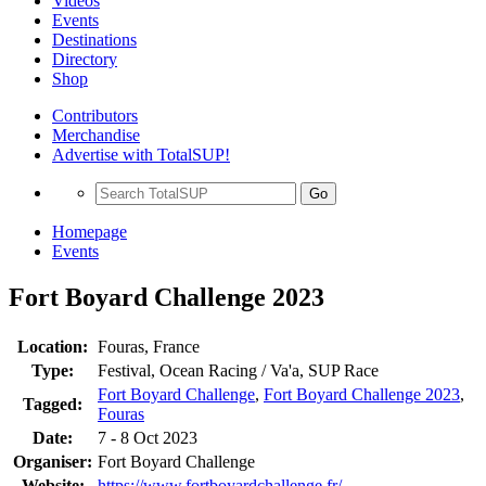
Videos
Events
Destinations
Directory
Shop
Contributors
Merchandise
Advertise with TotalSUP!
Go
Homepage
Events
Fort Boyard Challenge 2023
Location:
Fouras, France
Type:
Festival, Ocean Racing / Va'a, SUP Race
Fort Boyard Challenge
,
Fort Boyard Challenge 2023
,
Tagged:
Fouras
Date:
7 - 8 Oct 2023
Organiser:
Fort Boyard Challenge
Website:
https://www.fortboyardchallenge.fr/