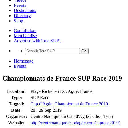
Videos
Events
Destinations
Directory
Shop
Contributors
Merchandise
Advertise with TotalSUP!
Go
Homepage
Events
Championnats de France SUP Race 2019
Location:
Plage Richelieu Est, Agde, France
Type:
SUP Race
Tagged:
Cap d'Agde
,
Championnat de France 2019
Date:
28 - 29 Sep 2019
Organiser:
Centre Nautique du Cap d'Agde / Gliss 4 you
Website:
http://centrenautique-capdagde.com/suprace2019/