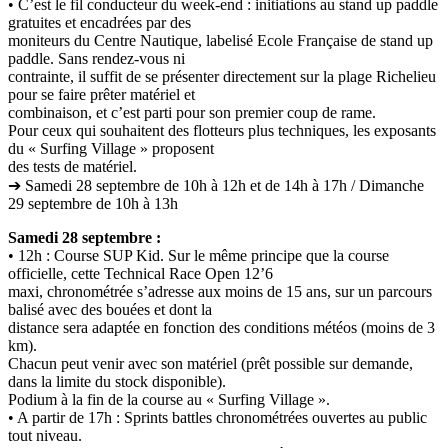
• C’est le fil conducteur du week-end : initiations au stand up paddle
gratuites et encadrées par des
moniteurs du Centre Nautique, labelisé Ecole Française de stand up
paddle. Sans rendez-vous ni
contrainte, il suffit de se présenter directement sur la plage Richelieu
pour se faire prêter matériel et
combinaison, et c’est parti pour son premier coup de rame.
Pour ceux qui souhaitent des flotteurs plus techniques, les exposants
du « Surfing Village » proposent
des tests de matériel.
➔ Samedi 28 septembre de 10h à 12h et de 14h à 17h / Dimanche
29 septembre de 10h à 13h
Samedi 28 septembre :
• 12h : Course SUP Kid. Sur le même principe que la course
officielle, cette Technical Race Open 12’6
maxi, chronométrée s’adresse aux moins de 15 ans, sur un parcours
balisé avec des bouées et dont la
distance sera adaptée en fonction des conditions météos (moins de 3
km).
Chacun peut venir avec son matériel (prêt possible sur demande,
dans la limite du stock disponible).
Podium à la fin de la course au « Surfing Village ».
• A partir de 17h : Sprints battles chronométrées ouvertes au public
tout niveau.