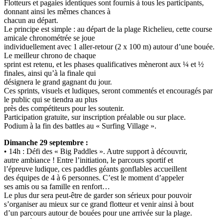
Flotteurs et pagaies identiques sont fournis à tous les participants,
donnant ainsi les mêmes chances à
chacun au départ.
Le principe est simple : au départ de la plage Richelieu, cette course
amicale chronométrée se joue
individuellement avec 1 aller-retour (2 x 100 m) autour d’une bouée.
Le meilleur chrono de chaque
sprint est retenu, et les phases qualificatives mèneront aux ¼ et ½
finales, ainsi qu’à la finale qui
désignera le grand gagnant du jour.
Ces sprints, visuels et ludiques, seront commentés et encouragés par
le public qui se tiendra au plus
près des compétiteurs pour les soutenir.
Participation gratuite, sur inscription préalable ou sur place.
Podium à la fin des battles au « Surfing Village ».
Dimanche 29 septembre :
• 14h : Défi des « Big Paddles ». Autre support à découvrir,
autre ambiance ! Entre l’initiation, le parcours sportif et
l’épreuve ludique, ces paddles géants gonflables accueillent
des équipes de 4 à 6 personnes. C’est le moment d’appeler
ses amis ou sa famille en renfort…
Le plus dur sera peut-être de garder son sérieux pour pouvoir
s’organiser au mieux sur ce grand flotteur et venir ainsi à bout
d’un parcours autour de bouées pour une arrivée sur la plage.