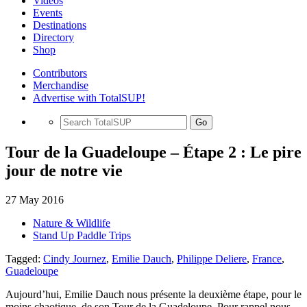
Videos
Events
Destinations
Directory
Shop
Contributors
Merchandise
Advertise with TotalSUP!
Go
Tour de la Guadeloupe – Étape 2 : Le pire
jour de notre vie
27 May 2016
Nature & Wildlife
Stand Up Paddle Trips
Tagged:
Cindy Journez
,
Emilie Dauch
,
Philippe Deliere
,
France
,
Guadeloupe
Aujourd’hui, Emilie Dauch nous présente la deuxième étape, pour le
moins chaotique, de son Tour de la Guadeloupe. Pour rappel nous