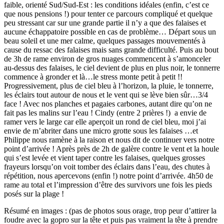
faible, orienté Sud/Sud-Est : les conditions idéales (enfin, c’est ce
que nous pensions !) pour tenter ce parcours compliqué et quelque
peu stressant car sur une grande partie il n’y a que des falaises et
aucune échappatoire possible en cas de problème… Départ sous un
beau soleil et une mer calme, quelques passages mouvementés à
cause du ressac des falaises mais sans grande difficulté. Puis au bout
de 3h de rame environ de gros nuages commencent à s’amonceler
au-dessus des falaises, le ciel devient de plus en plus noir, le tonnerre
commence à gronder et là…le stress monte petit à petit !!
Progressivement, plus de ciel bleu à l’horizon, la pluie, le tonnerre,
les éclairs tout autour de nous et le vent qui se lève bien sûr…3/4
face ! Avec nos planches et pagaies carbones, autant dire qu’on ne
fait pas les malins sur l’eau ! Cindy (entre 2 prières !) a envie de
ramer vers le large car elle aperçoit un rond de ciel bleu, moi j’ai
envie de m’abriter dans une micro grotte sous les falaises …et
Philippe nous ramène à la raison et nous dit de continuer vers notre
point d’arrivée ! Après près de 2h de galère contre le vent et la houle
qui s’est levée et vient taper contre les falaises, quelques grosses
frayeurs lorsqu’on voit tomber des éclairs dans l’eau, des chutes à
répétition, nous apercevons (enfin !) notre point d’arrivée. 4h50 de
rame au total et l’impression d’être des survivors une fois les pieds
posés sur la plage !
Résumé en images : (pas de photos sous orage, trop peur d’attirer la
foudre avec la gopro sur la tête et puis pas vraiment la tête à prendre