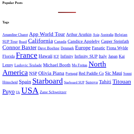
Popular Posts
Tags
App World Tour
Arthur Arutkin
Amandine Chazot
Australia
Belgian
Asia
California
Candice Appleby
Canada
Casper Steinfath
SUP Tour
Brazil
Connor Baxter
Europe
Fanatic
Fiona Wylde
Dave Boehne
Denmark
France
Hawaii
Infinity SUP
Italy
Japan
Kai
Florida
Infinity
ICF
North
Michael Booth
Lenny
Ludovic Teulade
Mo Freitas
America
Olivia Piana
Sic Maui
NSP
Red Paddle Co
Sonni
Portugal
Starboard
Titouan
Spain
Tahiti
Hönscheid
Sunova
Starboard SUP
USA
Puyo
Zane Schweitzer
Uk