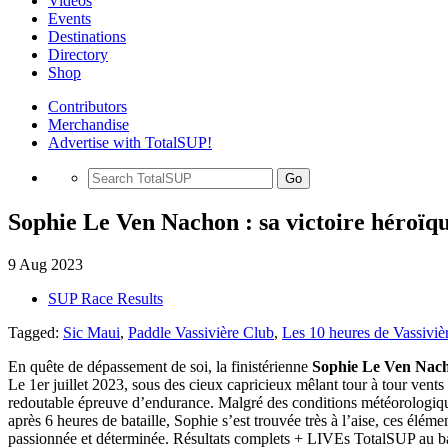
Videos
Events
Destinations
Directory
Shop
Contributors
Merchandise
Advertise with TotalSUP!
Go
Sophie Le Ven Nachon : sa victoire héroïqu
9 Aug 2023
SUP Race Results
Tagged:
Sic Maui
,
Paddle Vassivière Club
,
Les 10 heures de Vassiviè
En quête de dépassement de soi, la finistérienne
Sophie Le Ven Nac
Le 1er juillet 2023, sous des cieux capricieux mêlant tour à tour vents
redoutable épreuve d’endurance. Malgré des conditions météorologiqu
après 6 heures de bataille, Sophie s’est trouvée très à l’aise, ces élé
passionnée et déterminée. Résultats complets + LIVEs TotalSUP au bas