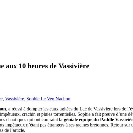
e aux 10 heures de Vassivière
re
,
Vassivière
,
Sophie Le Ven Nachon
hon
, a réussi à dompter les eaux agitées du Lac de Vassivière lors de 
 impétueux, crachin et pluies torrentielles, Sophie a fait preuve d’une d
es chaotiques qui ont contraint
la géniale équipe du Paddle Vassiviè
ments impétueux n’étant pas étrangers à ses racines bretonnes. Retour sur
 de l’article.