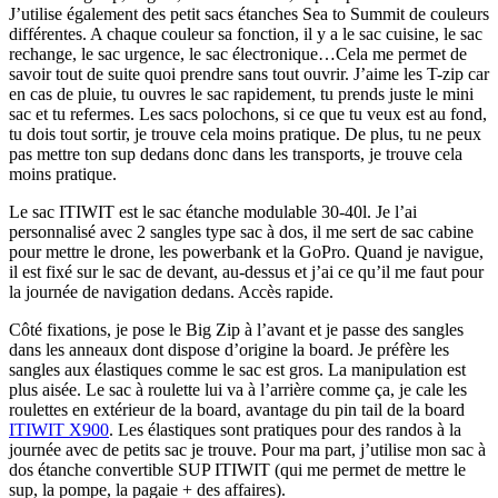
J’utilise également des petit sacs étanches Sea to Summit de couleurs
différentes. A chaque couleur sa fonction, il y a le sac cuisine, le sac
rechange, le sac urgence, le sac électronique…Cela me permet de
savoir tout de suite quoi prendre sans tout ouvrir. J’aime les T-zip car
en cas de pluie, tu ouvres le sac rapidement, tu prends juste le mini
sac et tu refermes. Les sacs polochons, si ce que tu veux est au fond,
tu dois tout sortir, je trouve cela moins pratique. De plus, tu ne peux
pas mettre ton sup dedans donc dans les transports, je trouve cela
moins pratique.
Le sac ITIWIT est le sac étanche modulable 30-40l. Je l’ai
personnalisé avec 2 sangles type sac à dos, il me sert de sac cabine
pour mettre le drone, les powerbank et la GoPro. Quand je navigue,
il est fixé sur le sac de devant, au-dessus et j’ai ce qu’il me faut pour
la journée de navigation dedans. Accès rapide.
Côté fixations, je pose le Big Zip à l’avant et je passe des sangles
dans les anneaux dont dispose d’origine la board. Je préfère les
sangles aux élastiques comme le sac est gros. La manipulation est
plus aisée. Le sac à roulette lui va à l’arrière comme ça, je cale les
roulettes en extérieur de la board, avantage du pin tail de la board
ITIWIT X900
. Les élastiques sont pratiques pour des randos à la
journée avec de petits sac je trouve. Pour ma part, j’utilise mon sac à
dos étanche convertible SUP ITIWIT (qui me permet de mettre le
sup, la pompe, la pagaie + des affaires).