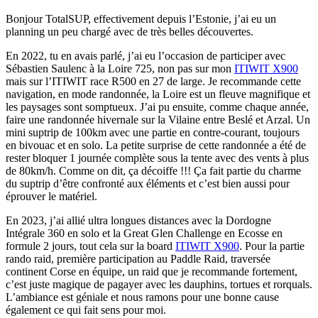
Bonjour TotalSUP, effectivement depuis l’Estonie, j’ai eu un
planning un peu chargé avec de très belles découvertes.
En 2022, tu en avais parlé, j’ai eu l’occasion de participer avec
Sébastien Saulenc à la Loire 725, non pas sur mon
ITIWIT X900
mais sur l’ITIWIT race R500 en 27 de large. Je recommande cette
navigation, en mode randonnée, la Loire est un fleuve magnifique et
les paysages sont somptueux. J’ai pu ensuite, comme chaque année,
faire une randonnée hivernale sur la Vilaine entre Beslé et Arzal. Un
mini suptrip de 100km avec une partie en contre-courant, toujours
en bivouac et en solo. La petite surprise de cette randonnée a été de
rester bloquer 1 journée complète sous la tente avec des vents à plus
de 80km/h. Comme on dit, ça décoiffe !!! Ça fait partie du charme
du suptrip d’être confronté aux éléments et c’est bien aussi pour
éprouver le matériel.
En 2023, j’ai allié ultra longues distances avec la Dordogne
Intégrale 360 en solo et la Great Glen Challenge en Ecosse en
formule 2 jours, tout cela sur la board
ITIWIT X900
. Pour la partie
rando raid, première participation au Paddle Raid, traversée
continent Corse en équipe, un raid que je recommande fortement,
c’est juste magique de pagayer avec les dauphins, tortues et rorquals.
L’ambiance est géniale et nous ramons pour une bonne cause
également ce qui fait sens pour moi.