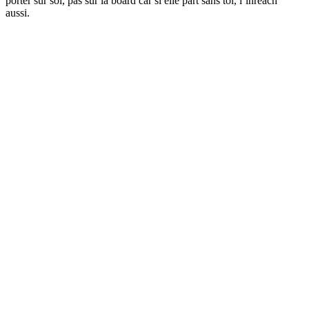
porter sur soi, pas sur la board car si elle part sans toi, l’inreach
aussi.