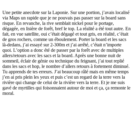
Une petite anecdote sur la Laponie. Sur une portion, j’avais localisé
via Maps un rapide que je ne pouvais pas passer sur la board sans
risque. En revanche, la rive semblait nickel pour le portage,
dégagée, en lisière de forêt, bref le top. La réalité a été tout autre. En
fait, en vue satellite, oui c’était dégagé et tout gris, en réalité, c’était
de gros rochers, comme un éboulement. Porter la board et les sacs
là-dedans, j’ai essayé sur 2-300m et j’ai arrêté, c’était n’importe
quoi. L’option a donc été de passer par la forêt avec de multiples
allers/retours avec les sacs et la board. Après une bonne nuit de
sommeil, éclair de génie ou technique du feignant, j’ai tout replié
dans les sacs et hop, le nombre d’allers retours à fortement diminué.
Tu apprends de tes erreurs. J’ai beaucoup râlé mais en même temps
j’en ai pris plein les yeux et puis c’est un regard de la terre vers la
rivière qui change de celui de la rivière vers la terre. Et je me suis
gavé de myrtilles qui foisonnaient autour de moi et ça, ça remonte le
moral.