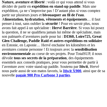
Nature, aventure et liberté
: voilà ce qui vous attend si vous
décider de partir en
expédition en stand-up paddle
. Mais une
expédition, ça ne s’improvise pas ! D’autant plus si vous comptez
partir sur plusieurs jours et
bivouaquer au fil de l’eau
.
A
limentation, hydratation, vêtements et équipements
… il faut
penser à tout, sans oublier la
sécurité
! Pour en savoir plus, nous
avons fait appel à un spécialiste :
Hervé Barrière
. Si vous lui posez
la question, il ne se qualifiera jamais lui même de spécialiste, mais
son palmarès d’aventures parle pour lui :
DI360, Loire725, Great
Glen Challenge, Paddle Raid et autres expéditions en solidaire
en Estonie, en Laponie… Hervé enchaine les kilomètres et les
aventures comme personne ! Et toujours avec la
sensibilisation
environnementale
au coeur de ses projets. Pour TotalSUP, il nous
dévoile
tous ses secrets de la préparation
, des équipements
essentiels aux conseils pratiques, pour vous permettre de partir à
l’aventure avec votre stand-up paddle. Soutenu par
Itiwit
, Hervé
nous parle aussi de son matos favoris, la
Itiwit X900
, ainsi que de sa
nouvelle
pagaie 900 Pro Carbone 3 parties
.