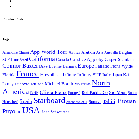
Popular Posts
Tags
App World Tour
Arthur Arutkin
Amandine Chazot
Australia
Belgian
Asia
California
Candice Appleby
Canada
Casper Steinfath
SUP Tour
Brazil
Connor Baxter
Europe
Fanatic
Fiona Wylde
Dave Boehne
Denmark
France
Hawaii
Infinity SUP
Italy
Japan
Kai
Florida
Infinity
ICF
North
Michael Booth
Lenny
Ludovic Teulade
Mo Freitas
America
Olivia Piana
Sic Maui
NSP
Red Paddle Co
Sonni
Portugal
Starboard
Titouan
Spain
Tahiti
Hönscheid
Sunova
Starboard SUP
USA
Puyo
Zane Schweitzer
Uk