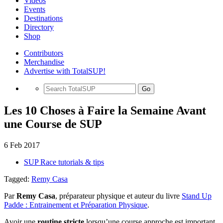
Videos
Events
Destinations
Directory
Shop
Contributors
Merchandise
Advertise with TotalSUP!
Go
Les 10 Choses à Faire la Semaine Avant
une Course de SUP
6 Feb 2017
SUP Race tutorials & tips
Tagged:
Remy Casa
Par
Remy Casa
, préparateur physique et auteur du livre
Stand Up
Padde : Entrainement et Préparation Physique
.
Avoir une
routine stricte
lorsqu’une course approche est important