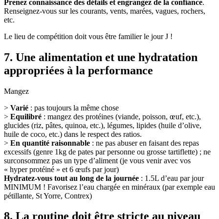
Prenez connaissance des détails et engrangez de la confiance
.
Renseignez-vous sur les courants, vents, marées, vagues, rochers,
etc.
Le lieu de compétition doit vous être familier le jour J !
7. Une alimentation et une hydratation
appropriées à la performance
Mangez
>
Varié
: pas toujours la même chose
>
Equilibré
: mangez des protéines (viande, poisson, œuf, etc.),
glucides (riz, pâtes, quinoa, etc.), légumes, lipides (huile d’olive,
huile de coco, etc.) dans le respect des ratios.
>
En quantité raisonnable
: ne pas abuser en faisant des repas
excessifs (genre 1kg de pates par personne ou grosse tartiflette) ; ne
surconsommez pas un type d’aliment (je vous venir avec vos
« hyper protéiné » et 6 œufs par jour)
Hydratez-vous tout au long de la journée
: 1.5L d’eau par jour
MINIMUM ! Favorisez l’eau chargée en minéraux (par exemple eau
pétillante, St Yorre, Contrex)
8. La routine doit être stricte au niveau