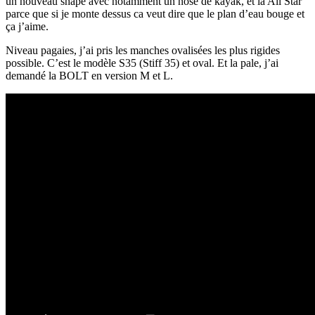
un nouveau shape avec notamment un nose de kayak, et la All Star
parce que si je monte dessus ca veut dire que le plan d’eau bouge et
ça j’aime.
Niveau pagaies, j’ai pris les manches ovalisées les plus rigides
possible. C’est le modèle S35 (Stiff 35) et oval. Et la pale, j’ai
demandé la BOLT en version M et L.