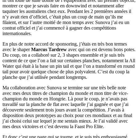
m’ont toute de suite donné de l’équipement avec un premier objectif,
montrer ce que je savais faire en downwind et notamment aller
taquiner les australiens chez eux. Pendant les 2 premières années il
n’y avait rien d’officiel, c’était plus un coup de main qu’ils me
filaient, et sur l’autre moitié de mon temps avec Sunova j’ai eu un
contrat officiel et j’ai commencé à gagner des compétitions
internationales.
En plus de notre accord de sponsoring, j’étais en très bon termes
avec le shaper
Marcus Tardrew
avec qui on est devenu bons potes.
Du coup, on a collaboré sur 2, 3 shapes ensemble et je suis très
content de ce que l’on a fait sur certaines planches, notamment la All
Water qui était à la base un pin tail et que l’on a transformé en round
tail pour avoir quelque chose de plus polyvalent. C’est du coup la
planche que j’ai utilisée pendant longtemps.
Ma collaboration avec Sunova se termine sur une très belle note
avec mes deux titres de champion du monde et mon titre de vice-
champion du monde en Hongrie. Là pour le coup, je n’avais pas
travaillé sur la planche de flat avec laquelle j’ai gagnée et que j’ai
découverte seulement trois jours avant la compétition. J’avais à
disposition deux prototypes au choix pour ces mondiaux et au final
j’ai choisi celui sur lequel je me sentais mieux. Je l’ai validé avec
mes deux victoires et c’est devenu la Faast Pro Elite.
Et donc c’est une page qui se tourne, et je suis très enthousiasmé