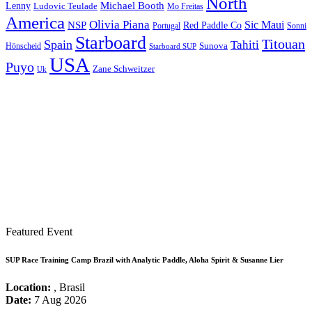
North
Michael Booth
Lenny
Ludovic Teulade
Mo Freitas
America
Olivia Piana
Sic Maui
NSP
Red Paddle Co
Sonni
Portugal
Starboard
Titouan
Spain
Tahiti
Hönscheid
Sunova
Starboard SUP
USA
Puyo
Zane Schweitzer
Uk
Featured Event
SUP Race Training Camp Brazil with Analytic Paddle, Aloha Spirit & Susanne Lier
Location:
, Brasil
Date:
7 Aug 2026