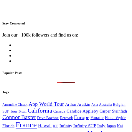
Stay Connected
Join our +100k followers and find us on:
Popular Posts
Tags
App World Tour
Arthur Arutkin
Amandine Chazot
Australia
Belgian
Asia
California
Candice Appleby
Canada
Casper Steinfath
SUP Tour
Brazil
Connor Baxter
Europe
Fanatic
Fiona Wylde
Dave Boehne
Denmark
France
Hawaii
Infinity SUP
Italy
Japan
Kai
Florida
Infinity
ICF