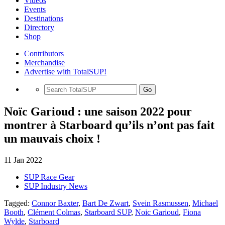
Videos
Events
Destinations
Directory
Shop
Contributors
Merchandise
Advertise with TotalSUP!
Go
Noïc Garioud : une saison 2022 pour
montrer à Starboard qu’ils n’ont pas fait
un mauvais choix !
11 Jan 2022
SUP Race Gear
SUP Industry News
Tagged:
Connor Baxter
,
Bart De Zwart
,
Svein Rasmussen
,
Michael
Booth
,
Clément Colmas
,
Starboard SUP
,
Noic Garioud
,
Fiona
Wylde
,
Starboard