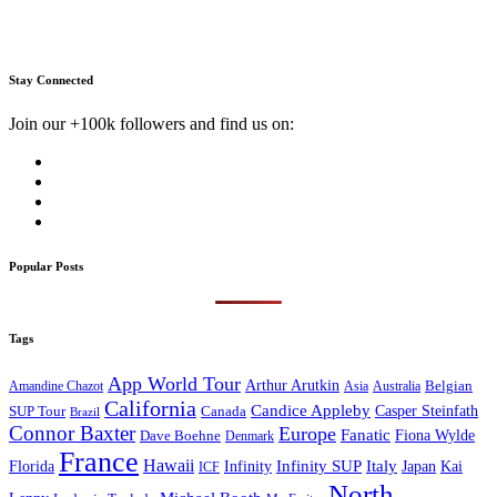
Stay Connected
Join our +100k followers and find us on:
Popular Posts
Tags
App World Tour
Arthur Arutkin
Amandine Chazot
Australia
Belgian
Asia
California
Candice Appleby
Canada
Casper Steinfath
SUP Tour
Brazil
Connor Baxter
Europe
Fanatic
Fiona Wylde
Dave Boehne
Denmark
France
Hawaii
Infinity SUP
Italy
Japan
Kai
Florida
Infinity
ICF
North