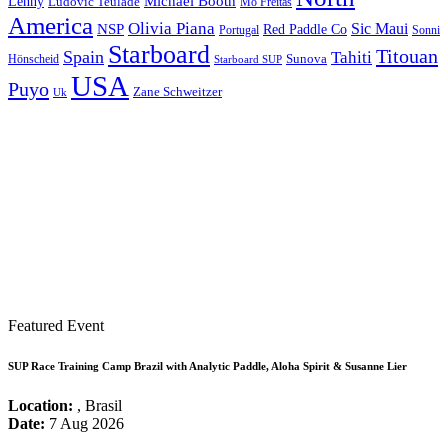
Michael Booth
Lenny
Ludovic Teulade
Mo Freitas
America
Olivia Piana
Sic Maui
NSP
Red Paddle Co
Sonni
Portugal
Starboard
Titouan
Spain
Tahiti
Hönscheid
Sunova
Starboard SUP
USA
Puyo
Zane Schweitzer
Uk
Featured Event
SUP Race Training Camp Brazil with Analytic Paddle, Aloha Spirit & Susanne Lier
Location:
, Brasil
Date:
7 Aug 2026