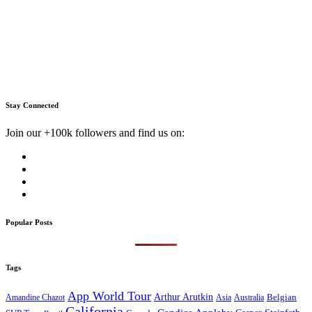
Stay Connected
Join our +100k followers and find us on:
Popular Posts
Tags
App World Tour
Arthur Arutkin
Amandine Chazot
Australia
Belgian
Asia
California