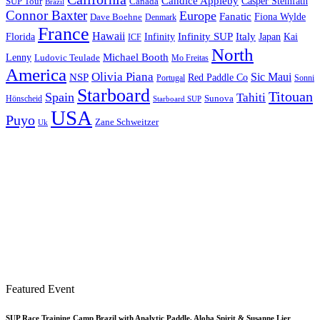
Candice Appleby
Canada
Casper Steinfath
SUP Tour
Brazil
Connor Baxter
Europe
Fanatic
Fiona Wylde
Dave Boehne
Denmark
France
Hawaii
Infinity SUP
Italy
Japan
Kai
Florida
Infinity
ICF
North
Michael Booth
Lenny
Ludovic Teulade
Mo Freitas
America
Olivia Piana
Sic Maui
NSP
Red Paddle Co
Sonni
Portugal
Starboard
Titouan
Spain
Tahiti
Hönscheid
Sunova
Starboard SUP
USA
Puyo
Zane Schweitzer
Uk
Featured Event
SUP Race Training Camp Brazil with Analytic Paddle, Aloha Spirit & Susanne Lier