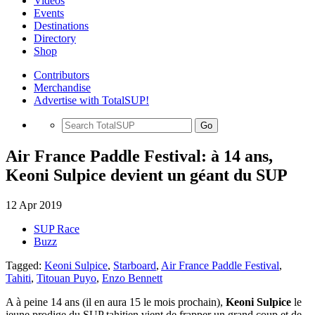
Videos
Events
Destinations
Directory
Shop
Contributors
Merchandise
Advertise with TotalSUP!
Go
Air France Paddle Festival: à 14 ans,
Keoni Sulpice devient un géant du SUP
12 Apr 2019
SUP Race
Buzz
Tagged:
Keoni Sulpice
,
Starboard
,
Air France Paddle Festival
,
Tahiti
,
Titouan Puyo
,
Enzo Bennett
A à peine 14 ans (il en aura 15 le mois prochain),
Keoni Sulpice
le
jeune prodige du SUP tahitien vient de frapper un grand coup et de