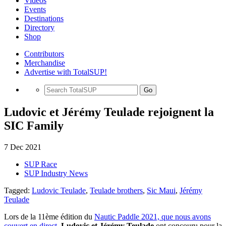
Videos
Events
Destinations
Directory
Shop
Contributors
Merchandise
Advertise with TotalSUP!
Go
Ludovic et Jérémy Teulade rejoignent la
SIC Family
7 Dec 2021
SUP Race
SUP Industry News
Tagged:
Ludovic Teulade
,
Teulade brothers
,
Sic Maui
,
Jérémy
Teulade
Lors de la 11ème édition du
Nautic Paddle 2021, que nous avons
couvert en direct
,
Ludovic et Jérémy Teulade
ont concouru pour la