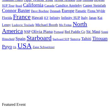
Amandine Chazot
Australia
Belgian
Asia
California
Candice Appleby
Canada
Casper Steinfath
SUP Tour
Brazil
Connor Baxter
Europe
Fanatic
Fiona Wylde
Dave Boehne
Denmark
France
Hawaii
Infinity SUP
Italy
Japan
Kai
Florida
Infinity
ICF
North
Michael Booth
Lenny
Ludovic Teulade
Mo Freitas
America
Olivia Piana
Sic Maui
NSP
Red Paddle Co
Sonni
Portugal
Starboard
Titouan
Spain
Tahiti
Hönscheid
Sunova
Starboard SUP
USA
Puyo
Zane Schweitzer
Uk
Featured Event