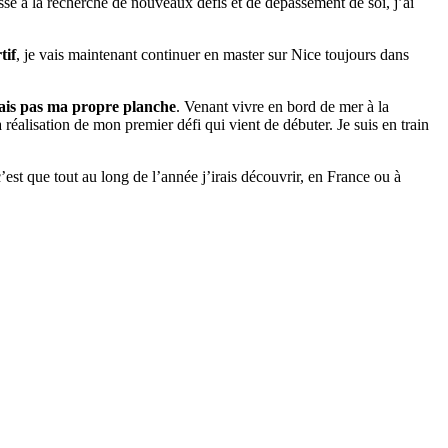
sse à la recherche de nouveaux défis et de dépassement de soi, j’ai
tif
, je vais maintenant continuer en master sur Nice toujours dans
ais pas ma propre planche
. Venant vivre en bord de mer à la
réalisation de mon premier défi qui vient de débuter. Je suis en train
c’est que tout au long de l’année j’irais découvrir, en France ou à