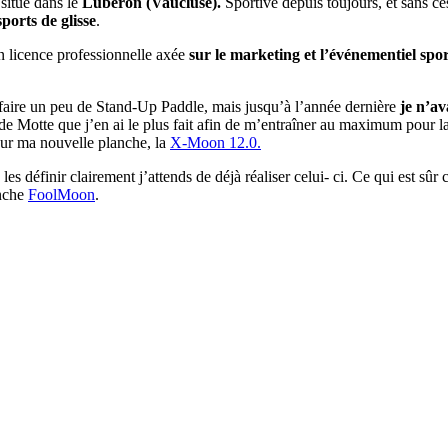
situé dans le
Luberon (Vaucluse).
Sportive depuis toujours, et sans ce
ports de glisse
.
n licence professionnelle axée
sur le marketing et l’événementiel spor
r faire un peu de Stand-Up Paddle, mais jusqu’à l’année dernière
je n’av
e Motte que j’en ai le plus fait afin de m’entraîner au maximum pour la 
sur ma nouvelle planche, la
X-Moon 12.0.
es définir clairement j’attends de déjà réaliser celui- ci. Ce qui est sûr 
nche
FoolMoon
.