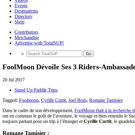
Videos
Events
Destinations
Directory
Shop
Contributors
Merchandise
Advertise with TotalSUP!
Go
FoolMoon Dévoile Ses 3 Riders-Ambassade
20 Jul 2017
Stand Up Paddle Trips
Tagged:
Foolmoon
,
Cyrille Curtit
,
Joel Born
,
Romane Tamisier
Dans le cadre de son développement,
FoolMoon était à la recherche 
ont en commun le goût de l’aventure, le voyage et bien entendu le S
toujours partant pour un trip à l’étranger et
Cyrille Curtit
, le guadelo
Romane Tamisier :