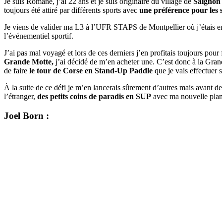
Je suis Romane, j’ai 22 ans et je suis originaire du village de
Saignon
toujours été attiré par différents sports avec
une préférence pour les s
Je viens de valider ma L3 à l’UFR STAPS de Montpellier où j’étais e
l’événementiel sportif.
J’ai pas mal voyagé et lors de ces derniers j’en profitais toujours pou
Grande Motte,
j’ai décidé de m’en acheter une. C’est donc à la Grand
de faire
le tour de Corse en Stand-Up Paddle
que je vais effectuer 
À la suite de ce défi je m’en lancerais sûrement d’autres mais avant de l
l’étranger,
des petits coins de paradis en SUP
avec ma nouvelle pla
Joel Born :