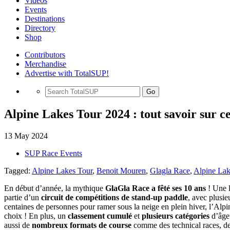
Videos
Events
Destinations
Directory
Shop
Contributors
Merchandise
Advertise with TotalSUP!
Go
Alpine Lakes Tour 2024 : tout savoir sur 
13 May 2024
SUP Race Events
Tagged:
Alpine Lakes Tour
,
Benoit Mouren
,
Glagla Race
,
Alpine Lak
En début d’année, la mythique
GlaGla Race a fêté ses 10 ans
! Une l
partie d’un
circuit de compétitions de stand-up paddle
, avec plusie
centaines de personnes pour ramer sous la neige en plein hiver, l’Alp
choix ! En plus, un
classement cumulé
et
plusieurs catégories
d’âge 
aussi de
nombreux formats de course
comme des technical races, des