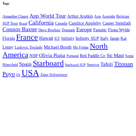
Tags
App World Tour
Arthur Arutkin
Amandine Chazot
Australia
Belgian
Asia
California
Candice Appleby
Canada
Casper Steinfath
SUP Tour
Brazil
Connor Baxter
Europe
Fanatic
Fiona Wylde
Dave Boehne
Denmark
France
Hawaii
Infinity SUP
Italy
Japan
Kai
Florida
Infinity
ICF
North
Michael Booth
Lenny
Ludovic Teulade
Mo Freitas
America
Olivia Piana
Sic Maui
NSP
Red Paddle Co
Sonni
Portugal
Starboard
Titouan
Spain
Tahiti
Hönscheid
Sunova
Starboard SUP
USA
Puyo
Zane Schweitzer
Uk