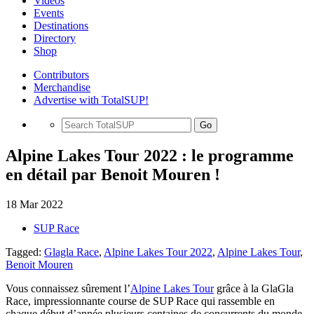
Videos
Events
Destinations
Directory
Shop
Contributors
Merchandise
Advertise with TotalSUP!
Go
Alpine Lakes Tour 2022 : le programme
en détail par Benoit Mouren !
18 Mar 2022
SUP Race
Tagged:
Glagla Race
,
Alpine Lakes Tour 2022
,
Alpine Lakes Tour
,
Benoit Mouren
Vous connaissez sûrement l’
Alpine Lakes Tour
grâce à la GlaGla
Race, impressionnante course de SUP Race qui rassemble en
chaque début d’année plusieurs centaines de concurrents du monde