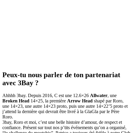
Peux-tu nous parler de ton partenariat
avec 3Bay ?
Ahhhh 3bay. Depuis 2016, C est une 12.6×26
Allwater
, une
Broken Head
14×25, la première
Arrow Head
shapé par Roro,
une 14×23, une autre 14×23 proto, puis une autre 14×22’5 proto et
j’attend la dernière qui devrait être livré à la GlaGla par le Père
Roro.
3bay, Roro et moi, c’est une belle histoire d’amour, de respect et
confiance. Présent sur tout nos p’tits événements qu’on a organisé,
“le challenge du moutchic”. Patrice a toujours été fidèle à notre Club