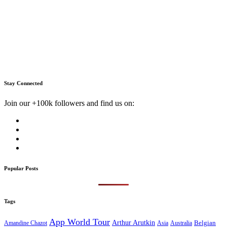
Stay Connected
Join our +100k followers and find us on:
Popular Posts
Tags
App World Tour
Arthur Arutkin
Amandine Chazot
Australia
Belgian
Asia