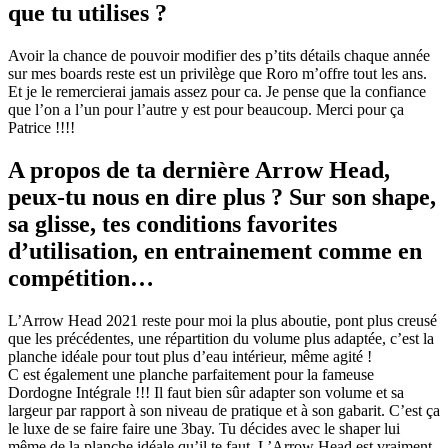
que tu utilises ?
Avoir la chance de pouvoir modifier des p’tits détails chaque année
sur mes boards reste est un privilège que Roro m’offre tout les ans.
Et je le remercierai jamais assez pour ca. Je pense que la confiance
que l’on a l’un pour l’autre y est pour beaucoup. Merci pour ça
Patrice !!!!
A propos de ta dernière Arrow Head,
peux-tu nous en dire plus ? Sur son shape,
sa glisse, tes conditions favorites
d’utilisation, en entrainement comme en
compétition…
L’Arrow Head 2021 reste pour moi la plus aboutie, pont plus creusé
que les précédentes, une répartition du volume plus adaptée, c’est la
planche idéale pour tout plus d’eau intérieur, même agité !
C est également une planche parfaitement pour la fameuse
Dordogne Intégrale !!! Il faut bien sûr adapter son volume et sa
largeur par rapport à son niveau de pratique et à son gabarit. C’est ça
le luxe de se faire faire une 3bay. Tu décides avec le shaper lui
même de la planche idéale qu’il te faut. L’Arrow Head est vraiment