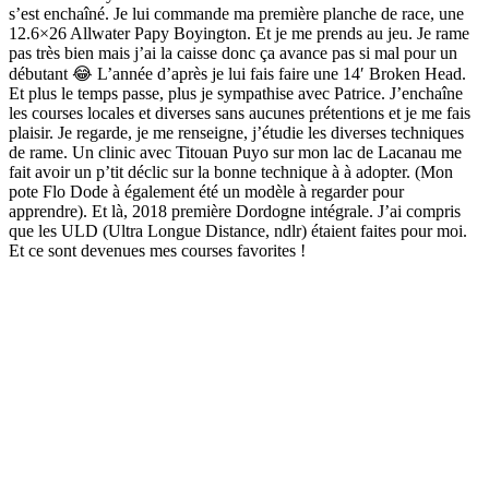
s’est enchaîné. Je lui commande ma première planche de race, une
12.6×26 Allwater Papy Boyington. Et je me prends au jeu. Je rame
pas très bien mais j’ai la caisse donc ça avance pas si mal pour un
débutant 😂 L’année d’après je lui fais faire une 14′ Broken Head.
Et plus le temps passe, plus je sympathise avec Patrice. J’enchaîne
les courses locales et diverses sans aucunes prétentions et je me fais
plaisir. Je regarde, je me renseigne, j’étudie les diverses techniques
de rame. Un clinic avec Titouan Puyo sur mon lac de Lacanau me
fait avoir un p’tit déclic sur la bonne technique à à adopter. (Mon
pote Flo Dode à également été un modèle à regarder pour
apprendre). Et là, 2018 première Dordogne intégrale. J’ai compris
que les ULD (Ultra Longue Distance, ndlr) étaient faites pour moi.
Et ce sont devenues mes courses favorites !