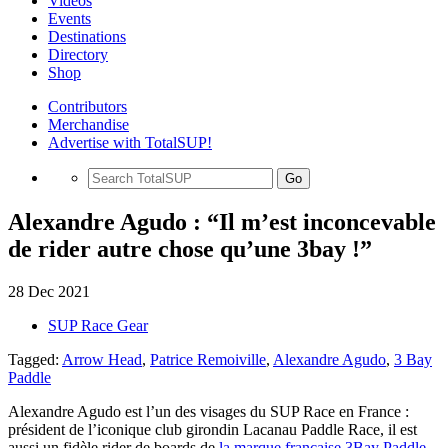
Videos
Events
Destinations
Directory
Shop
Contributors
Merchandise
Advertise with TotalSUP!
Go
Alexandre Agudo : “Il m’est inconcevable
de rider autre chose qu’une 3bay !”
28 Dec 2021
SUP Race Gear
Tagged:
Arrow Head
,
Patrice Remoiville
,
Alexandre Agudo
,
3 Bay
Paddle
Alexandre Agudo est l’un des visages du SUP Race en France :
président de l’iconique club girondin Lacanau Paddle Race, il est
aussi un fidèle rider de boards de
la marque française 3Bay Paddle
.