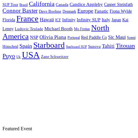
California
Candice Appleby
Canada
Casper Steinfath
SUP Tour
Brazil
Connor Baxter
Europe
Fanatic
Fiona Wylde
Dave Boehne
Denmark
France
Hawaii
Infinity SUP
Italy
Japan
Kai
Florida
Infinity
ICF
North
Michael Booth
Lenny
Ludovic Teulade
Mo Freitas
America
Olivia Piana
Sic Maui
NSP
Red Paddle Co
Sonni
Portugal
Starboard
Titouan
Spain
Tahiti
Hönscheid
Sunova
Starboard SUP
USA
Puyo
Zane Schweitzer
Uk
Featured Event