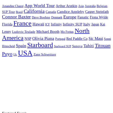
App World Tour
Arthur Arutkin
Amandine Chazot
Australia
Belgian
Asia
California
Candice Appleby
Canada
Casper Steinfath
SUP Tour
Brazil
Connor Baxter
Europe
Fanatic
Fiona Wylde
Dave Boehne
Denmark
France
Hawaii
Infinity SUP
Italy
Japan
Kai
Florida
Infinity
ICF
North
Michael Booth
Lenny
Ludovic Teulade
Mo Freitas
America
Olivia Piana
Sic Maui
NSP
Red Paddle Co
Sonni
Portugal
Starboard
Titouan
Spain
Tahiti
Hönscheid
Sunova
Starboard SUP
USA
Puyo
Zane Schweitzer
Uk