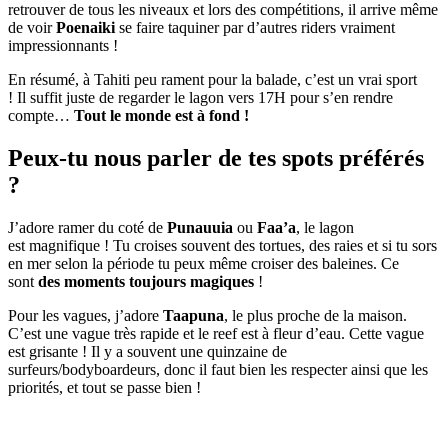
retrouver de tous les niveaux et lors des compétitions, il arrive même
de voir
Poenaiki
se faire taquiner par d’autres riders vraiment
impressionnants !
En résumé, à Tahiti peu rament pour la balade, c’est un vrai sport
! Il suffit juste de regarder le lagon vers 17H pour s’en rendre
compte…
Tout le monde est à fond !
Peux-tu nous parler de tes spots préférés
?
J’adore ramer du coté de
Punauuia
ou
Faa’a
, le lagon
est magnifique ! Tu croises souvent des tortues, des raies et si tu sors
en mer selon la période tu peux même croiser des baleines. Ce
sont
des moments toujours magiques
!
Pour les vagues, j’adore
Taapuna
, le plus proche de la maison.
C’est une vague très rapide et le reef est à fleur d’eau. Cette vague
est grisante ! Il y a souvent une quinzaine de
surfeurs/bodyboardeurs, donc il faut bien les respecter ainsi que les
priorités, et tout se passe bien !