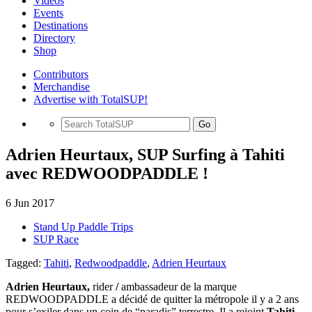
Videos
Events
Destinations
Directory
Shop
Contributors
Merchandise
Advertise with TotalSUP!
Go
Adrien Heurtaux, SUP Surfing à Tahiti
avec REDWOODPADDLE !
6 Jun 2017
Stand Up Paddle Trips
SUP Race
Tagged:
Tahiti
,
Redwoodpaddle
,
Adrien Heurtaux
Adrien Heurtaux,
rider
/
ambassadeur de la marque
REDWOODPADDLE a décidé de quitter la métropole il y a 2 ans
pour s’exiler dans un coin de “paradis” terrestre. Il a rejoint
Tahiti