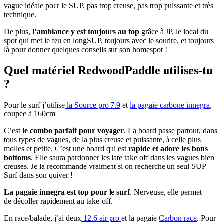
vague idéale pour le SUP, pas trop creuse, pas trop puissante et très
technique.
De plus,
l’ambiance y est toujours au top
grâce à JP, le local du
spot qui met le feu en longSUP, toujours avec le sourire, et toujours
là pour donner quelques conseils sur son homespot !
Quel matériel RedwoodPaddle utilises-tu
?
Pour le surf j’utilise
la Source pro 7.9
et
la pagaie carbone innegra
,
coupée à 160cm.
C’est
le combo parfait pour voyager
. La board passe partout, dans
tous types de vagues, de la plus creuse et puissante, à celle plus
molles et petite. C’est une board qui est
rapide et adore les bons
bottoms
. Elle saura pardonner les late take off dans les vagues bien
creuses. Je la recommande vraiment si on recherche un seul SUP
Surf dans son quiver !
La pagaie innegra est top pour le surf
. Nerveuse, elle permet
de décoller rapidement au take-off.
En race/balade, j’ai deux
12.6 air pro
et la pagaie
Carbon race
. Pour