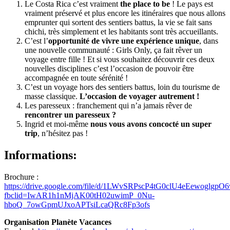
Le Costa Rica c’est vraiment
the place to be
! Le pays est
vraiment préservé et plus encore les itinéraires que nous allons
emprunter qui sortent des sentiers battus, la vie se fait sans
chichi, très simplement et les habitants sont très accueillants.
C’est l’
opportunité de vivre une expérience unique
, dans
une nouvelle communauté : Girls Only, ça fait rêver un
voyage entre fille ! Et si vous souhaitez découvrir ces deux
nouvelles disciplines c’est l’occasion de pouvoir être
accompagnée en toute sérénité !
C’est un voyage hors des sentiers battus, loin du tourisme de
masse classique.
L’occasion de voyager autrement !
Les paresseux : franchement qui n’a jamais rêver de
rencontrer un paresseux ?
Ingrid et moi-même
nous vous avons concocté un super
trip
, n’hésitez pas !
Informations:
Brochure :
https://drive.google.com/file/d/1LWvSRPscP4tG0clU4eEewoglgpO
fbclid=IwAR1h1nMjAK00tH02uwimP_0Nu-
hboQ_7owGpmUJxoAPTsiLcaQRc8Fp3ofs
Organisation Planète Vacances