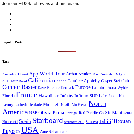
Join our +100k followers and find us on:
Popular Posts
Tags
App World Tour
Arthur Arutkin
Amandine Chazot
Australia
Belgian
Asia
California
Candice Appleby
Canada
Casper Steinfath
SUP Tour
Brazil
Connor Baxter
Europe
Fanatic
Fiona Wylde
Dave Boehne
Denmark
France
Hawaii
Infinity SUP
Italy
Japan
Kai
Florida
Infinity
ICF
North
Michael Booth
Lenny
Ludovic Teulade
Mo Freitas
America
Olivia Piana
Sic Maui
NSP
Red Paddle Co
Sonni
Portugal
Starboard
Titouan
Spain
Tahiti
Hönscheid
Sunova
Starboard SUP
USA
Puyo
Zane Schweitzer
Uk