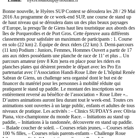
Bonne nouvelle, le Hyères SUP Contest se déroulera les 28 / 29 Mai
2016 Au programme de ce week-end SUP, une course de stand up
de haut niveau qui se déroulera dans un des plus beaux paysages
d’Europe, la presqu’île de Giens haut lieu touristique aux abords des
îles de Porquerolles et de Port Gros. Cette épreuve aura différents
classements pour satisfaire un maximum de participants : 1. Course
en solo (22 km) 2. Équipe de deux riders (22 km) 3. Demi-parcours
(11 km) Podium : Juniors, Femmes, Hommes Ouvert a partir de 17
ans aux riders possédants une planche de race de 11’ et plus .. Un
parcours amateur (env 8 Km )sera en place pour les riders en
planches plates qui désirent prendre le départ avec les Pro En
partenariat avec l’Association Handi-Roue Libre de L’hôpital Renée
Sabran de Giens, un challenge sera organisé dont le but est de
financer du matériel pour les personnes à mobilité réduite qui
pratiquent le stand up paddle. Le montant des inscriptions sera
entièrement reversé au bénéfice de l’association « Roue Libre »..
D’autres animations auront lieu durant tout le week-end. Toutes ces
animations sont ouvertes à un large public, enfants et adultes de tous
niveaux de pratique. Les activités : – Clinics SUPDAYS avec Olivia
Piana, vice-championne du monde Race. – Initiations au stand up
paddle, – Initiations à la randonnée, découverte en stand up paddle.
– Balade coucher de soleil. – Courses relais jeunes, – Courses relais
100 % filles, – Courses relais parents-enfants – Challenge Roue