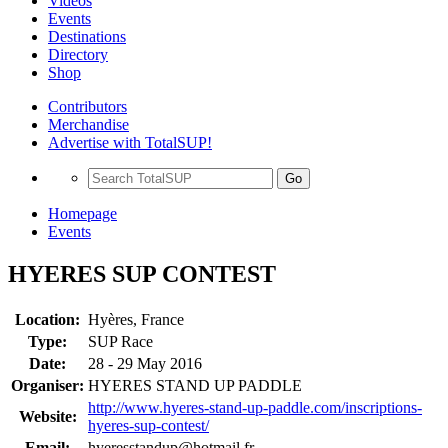
Videos
Events
Destinations
Directory
Shop
Contributors
Merchandise
Advertise with TotalSUP!
Go
Homepage
Events
HYERES SUP CONTEST
Location:
Hyères, France
Type:
SUP Race
Date:
28 - 29 May 2016
Organiser:
HYERES STAND UP PADDLE
http://www.hyeres-stand-up-paddle.com/inscriptions-
Website:
hyeres-sup-contest/
Email:
hyeresstandup@hotmail.fr